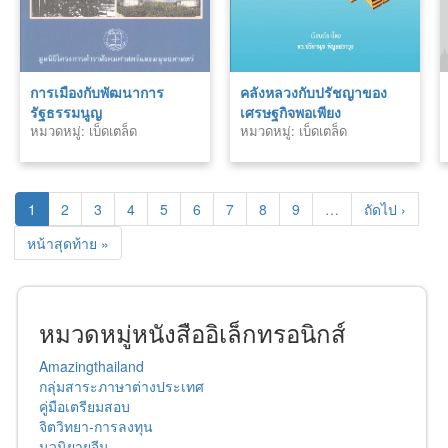
การเมืองกับพัฒนาการ
คลังหลวงกับปรัชญาของ
รัฐธรรมนูญ
เศรษฐกิจพอเพียง
หมวดหมู่: เบ็ดเตล็ด
หมวดหมู่: เบ็ดเตล็ด
1
2
3
4
5
6
7
8
9
…
ถัดไป ›
หน้าสุดท้าย »
หมวดหมู่หนังสืออิเล็กทรอนิกส์
Amazingthailand
กลุ่มสาระภาษาต่างประเทศ
คู่มือเตรียมสอบ
จิตวิทยา-การลงทุน
นวนิยายจีน