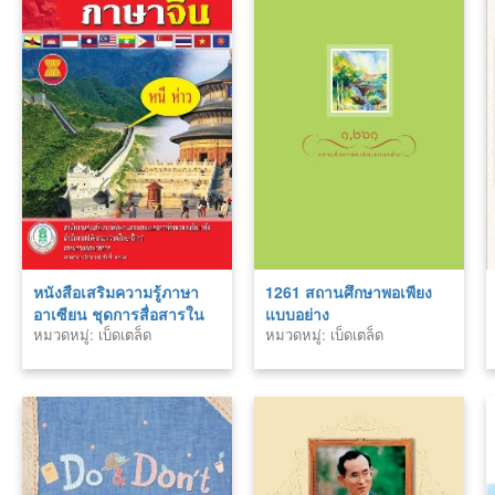
หนังสือเสริมความรู้ภาษา
1261 สถานศึกษาพอเพียง
อาเซียน ชุดการสื่อสารใน
แบบอย่าง
หมวดหมู่: เบ็ดเตล็ด
หมวดหมู่: เบ็ดเตล็ด
ชีวิตประจำวัน ภาษาจีน