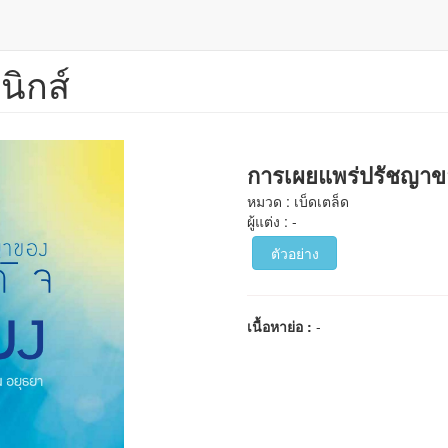
นิกส์
การเผยแพร่ปรัชญาข
หมวด : เบ็ดเตล็ด
ผู้แต่ง : -
ตัวอย่าง
เนื้อหาย่อ :
-