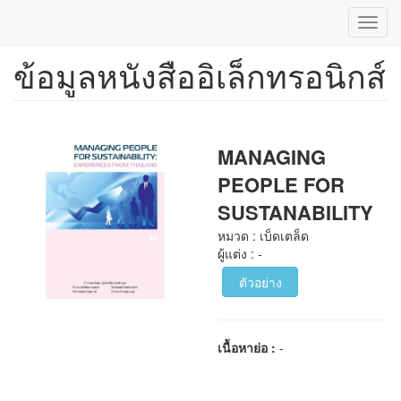
Toggl
navig
ข้อมูลหนังสืออิเล็กทรอนิกส์
ข้าม
ไป
ยัง
เนื้อหา
หลัก
MANAGING
PEOPLE FOR
SUSTANABILITY
หมวด : เบ็ดเตล็ด
ผู้แต่ง : -
ตัวอย่าง
เนื้อหาย่อ :
-