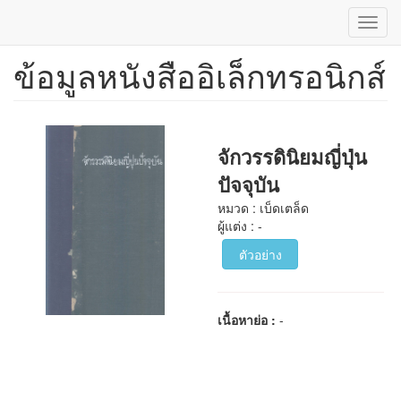
Toggl
navig
ข้อมูลหนังสืออิเล็กทรอนิกส์
ข้าม
ไป
ยัง
เนื้อหา
หลัก
จักวรรดินิยมญี่ปุ่น
ปัจจุบัน
หมวด : เบ็ดเตล็ด
ผู้แต่ง : -
ตัวอย่าง
เนื้อหาย่อ :
-