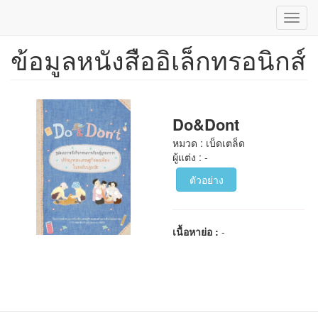
Toggl
navig
ข้อมูลหนังสืออิเล็กทรอนิกส์
ข้าม
ไป
ยัง
เนื้อหา
หลัก
Do&Dont
หมวด : เบ็ดเตล็ด
ผู้แต่ง : -
ตัวอย่าง
เนื้อหาย่อ :
-