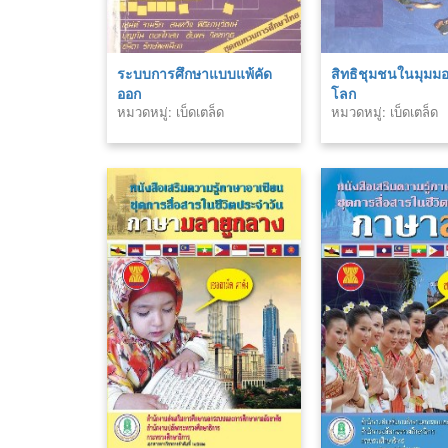
ระบบการศึกษาแบบแพ้คัด
สิทธิชุมชนในมุมม
ออก
โลก
หมวดหมู่: เบ็ดเตล็ด
หมวดหมู่: เบ็ดเตล็ด