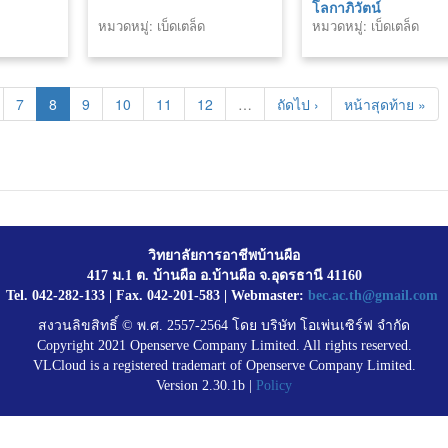
โลกาภิวัตน์
หมวดหมู่: เบ็ดเตล็ด
หมวดหมู่: เบ็ดเตล็ด
7
8
9
10
11
12
…
ถัดไป ›
หน้าสุดท้าย »
วิทยาลัยการอาชีพบ้านผือ
417 ม.1 ต. บ้านผือ อ.บ้านผือ จ.อุดรธานี 41160
Tel. 042-282-133 | Fax. 042-201-583 | Webmaster:
bec.ac.th@gmail.com
สงวนลิขสิทธิ์ © พ.ศ. 2557-2564 โดย บริษัท โอเพ่นเซิร์ฟ จำกัด
Copyright 2021 Openserve Company Limited. All rights reserved.
VLCloud is a registered trademart of Openserve Company Limited.
Version 2.30.1b |
Policy