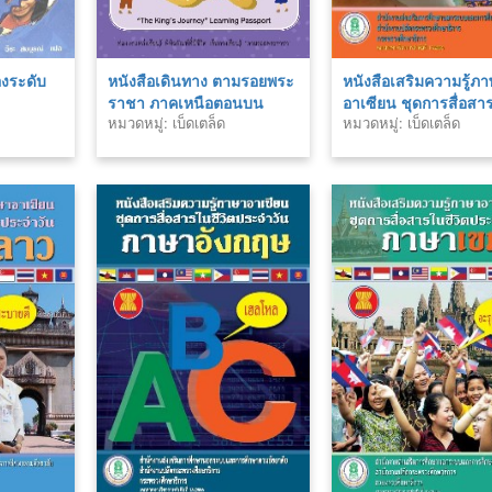
องระดับ
หนังสือเดินทาง ตามรอยพระ
หนังสือเสริมความรู้ภ
ราชา ภาคเหนือตอนบน
อาเซียน ชุดการสื่อสา
หมวดหมู่: เบ็ดเตล็ด
หมวดหมู่: เบ็ดเตล็ด
ชีวิตประจำวัน ภาษาพ