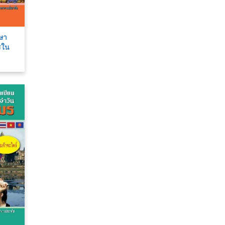
าษา
รใน
ม่า