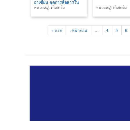
อาเซียน ชุดการสื่อสารใน
หมวดหมู่: เบ็ดเตล็ด
หมวดหมู่: เบ็ดเตล็ด
ชีวิตประจำวัน ภาษา
เวียดนาม
« แรก
‹ หน้าก่อน
…
4
5
6