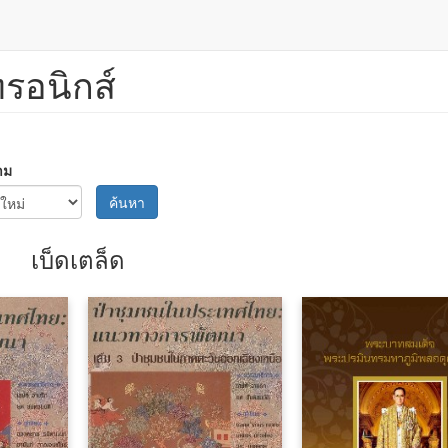
ทรอนิกส์
าม
ค้นหา
เบ็ดเตล็ด