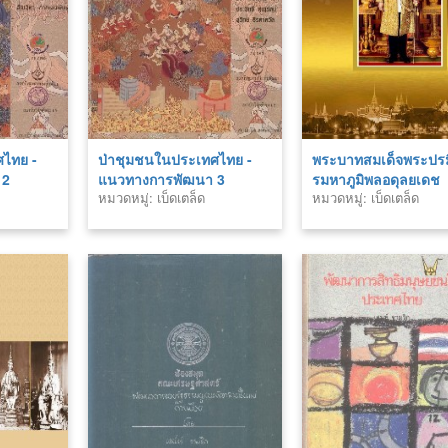
ศไทย -
ป่าชุมชนในประเทศไทย -
พระบาทสมเด็จพระปร
 2
แนวทางการพัฒนา 3
รมหาภูมิพลอดุลยเดช
หมวดหมู่: เบ็ดเตล็ด
หมวดหมู่: เบ็ดเตล็ด