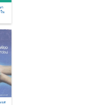
าษา
รใน
ขมร
ระแส