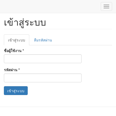
Toggl
navig
เข้าสู่ระบบ
ข้าม
ไป
ยัง
เนื้อหา
Primary
หลัก
เข้าสู่ระบบ
(แท็บ
ลืมรหัสผ่าน
tabs
ปัจจุบัน)
ชื่อผู้ใช้งาน
*
รหัสผ่าน
*
เข้าสู่ระบบ