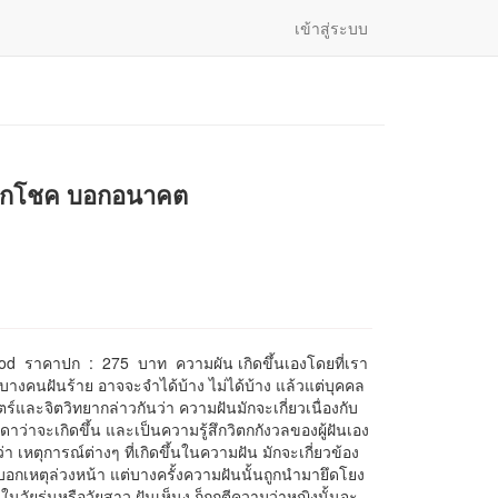
เข้าสู่ระบบ
อกโชค บอกอนาคต
ood ราคาปก : 275 บาท ความผัน เกิดขึ้นเองโดยที่เรา
างคนฝันร้าย อาจจะจำได้บ้าง ไม่ได้บ้าง แล้วแต่บุคคล
ร์และจิตวิทยากล่าวกันว่า ความฝันมักจะเกี่ยวเนื่องกับ
เดาว่าจะเกิดขึ้น และเป็นความรู้สึกวิตกกังวลของผู้ฝันเอง
 เหตุการณ์ต่างๆ ที่เกิดขึ้นในความฝัน มักจะเกี่ยวข้อง
บอกเหตุล่วงหน้า แต่บางครั้งความฝันนั้นถูกนำมายึดโยง
วัยรุ่นหรือวัยสาว ฝันเห็นงู ก็ถูกตีความว่าหญิงนั้นจะ