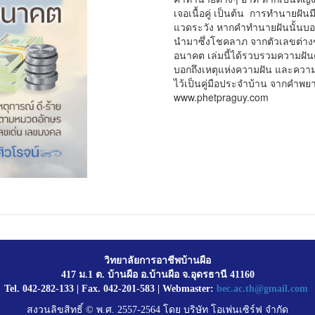
เจอเนื้อคู่ เป็นต้น การทำนายฝันม
แวดระวัง หากคำทำนายฝันนั้นบอกถึ
นำมาซึ่งโชคลาภ จากตัวเลขต่าง
อนาคต เล่มนี้ได้รวบรวมความฝัน
บอกถึงเหตุแห่งความฝัน และความฝัน
ไว้เป็นคู่มือประจำบ้าน จากคำพยาก
www.phetpraguy.com
วิทยาลัยการอาชีพบ้านผือ
417 ม.1 ต. บ้านผือ อ.บ้านผือ จ.อุดรธานี 41160
Tel. 042-282-133 | Fax. 042-201-583 | Webmaster:
bec.ac.th@gmail.com
สงวนลิขสิทธิ์ © พ.ศ. 2557-2564 โดย บริษัท โอเพ่นเซิร์ฟ จำกัด