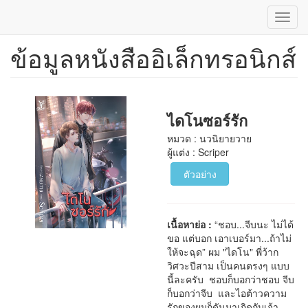
Toggl
navig
ข้อมูลหนังสืออิเล็กทรอนิกส์
ข้าม
ไป
ยัง
เนื้อหา
หลัก
ไดโนซอร์รัก
หมวด : นวนิยายวาย
ผู้แต่ง : Scriper
ตัวอย่าง
เนื้อหาย่อ :
“ชอบ...จีบนะ ไม่ได้
ขอ แต่บอก เอาเบอร์มา...ถ้าไม่
ให้จะฉุด” ผม "ไดโน" พี่ว้าก
วิศวะปีสาม เป็นคนตรงๆ แบบ
นี้ละครับ ชอบก็บอกว่าชอบ จีบ
ก็บอกว่าจีบ และไอต้าวความ
รักของผมก็ดันมาเกิดกับเจ้า