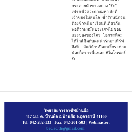
กระต่ายตัวขาวอย่าง "รัก"
เฟรชชี่วิศวะต่างมหา'ลัยที่
เจ้าของไม่สนใจ ช้ำรักหนักจน
ต้องซิ่วหนีมาเรียนที่เดียวกัน
พอดีว่าผมมันประเภทไม่ชอบ
แย่งของของใคร โอกาสที่จะ
ได้ใกล้ชิดกับคนน่ารักมาเสิร์ฟ
ถึงที่... สัตว์ล้านปีจะขยี้กระต่าย
น้อยก็คราวนี้แหละ #ไดโนซอร์
รัก
วิทยาลัยการอาชีพบ้านผือ
417 ม.1 ต. บ้านผือ อ.บ้านผือ จ.อุดรธานี 41160
Tel. 042-282-133 | Fax. 042-201-583 | Webmaster:
bec.ac.th@gmail.com