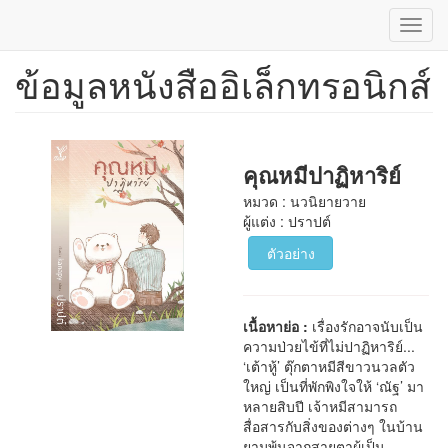
Toggl
navig
ข้อมูลหนังสืออิเล็กทรอนิกส์
ข้าม
ไป
ยัง
เนื้อหา
หลัก
คุณหมีปาฏิหาริย์
หมวด : นวนิยายวาย
ผู้แต่ง : ปราปต์
ตัวอย่าง
เนื้อหาย่อ :
เรื่องรักอาจนับเป็น
ความป่วยไข้ที่ไม่ปาฏิหาริย์...
‘เต้าหู้’ ตุ๊กตาหมีสีขาวนวลตัว
ใหญ่ เป็นที่พักพิงใจให้ ‘ณัฐ’ มา
หลายสิบปี เจ้าหมีสามารถ
สื่อสารกับสิ่งของต่างๆ ในบ้าน
ยามพ้นจากสายตาผู้เป็น