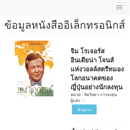
Toggl
navig
ข้อมูลหนังสืออิเล็กทรอนิกส์
ข้าม
ไป
ยัง
เนื้อหา
หลัก
จิม โรเจอร์ส
อินเดียน่า โจนส์
แห่งวอลล์สตรีทมอง
โลกอนาคตของ
ญี่ปุ่นอย่างนักลงทุน
หมวด : จิตวิทยา-การลงทุน
ผู้แต่ง : -
ตัวอย่าง