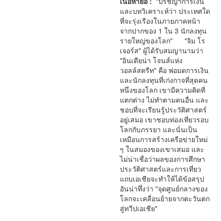
เนื้อหาย่อ :
"ปรัชญาการเงิน
และบทวิเคราะห์ว่า ประเทศใด
ที่จะรุ่งเรืองในภายภาคหน้า
จากปากของ 1 ใน 3 นักลงทุน
รายใหญ่ของโลก" "จิม โร
เจอร์ส" ผู้ได้รับสมญานามว่า
"อินเดียน่า โจนส์แห่ง
วอลล์สตรีท" คือ พ่อมดการเงิน
และนักลงทุนที่เก่งกาจที่สุดคน
หนึ่งของโลก เขามีความคิดที่
แตกต่าง ไม่ทําตามคนอื่น และ
ชอบที่จะเรียนรู้ประวัติศาสตร์
อยู่เสมอ เขาชอบท่องเที่ยวรอบ
โลกกับภรรยา และนั่นเป็น
เหมือนการสร้างเครือข่ายใหม่
ๆ ในสมองของเขาเสมอ และ
ไม่น่าเชื่อว่าผลของการศึกษา
ประวัติศาสตร์และการเที่ยว
แถบเอเชียจะทําให้ได้ข้อสรุป
อันน่าทึ่งว่า "จุดศูนย์กลางของ
โลกจะเคลื่อนย้ายจากตะวันตก
สู่ทวีปเอเชีย"