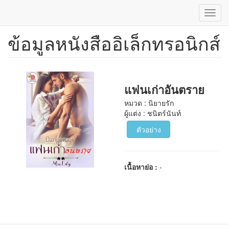
Toggl
navig
ข้อมูลหนังสืออิเล็กทรอนิกส์
ข้าม
ไป
ยัง
เนื้อหา
หลัก
แฟนเก่าอันตราย
หมวด : นิยายรัก
ผู้แต่ง : ชนิตร์นันท์
ตัวอย่าง
เนื้อหาย่อ :
-