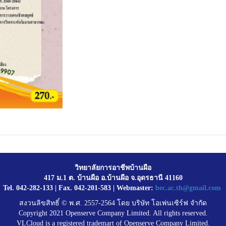
วิทยาลัยการอาชีพบ้านผือ
417 ม.1 ต. บ้านผือ อ.บ้านผือ จ.อุดรธานี 41160
Tel. 042-282-133 | Fax. 042-201-583 | Webmaster:
bec.ac.th@gmail.com
สงวนลิขสิทธิ์ © พ.ศ. 2557-2564 โดย บริษัท โอเพ่นเซิร์ฟ จำกัด
Copyright 2021 Openserve Company Limited. All rights reserved.
VLCloud is a registered trademart of Openserve Company Limited.