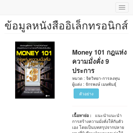
Toggl
navig
ข้อมูลหนังสืออิเล็กทรอนิกส์
ข้าม
ไป
ยัง
เนื้อหา
หลัก
Money 101 กฎแห่ง
ความมั่งคั่ง 9
ประการ
หมวด : จิตวิทยา-การลงทุน
ผู้แต่ง : จักรพงษ์ เมษพันธุ์
ตัวอย่าง
เนื้อหาย่อ :
แนะนำแนะนำ
การสร้างความมั่งคั่งให้กับตัว
เอง โดยเป็นบทสรุปจากปลาย