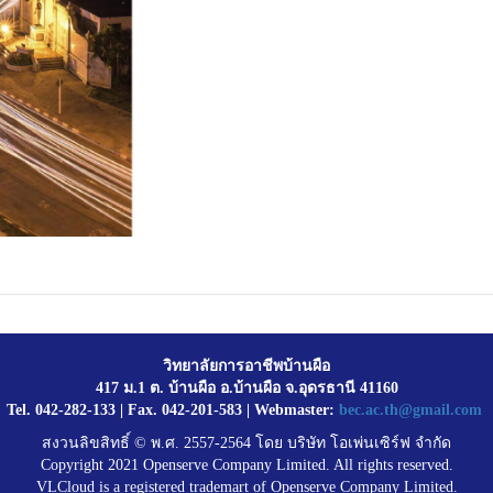
วิทยาลัยการอาชีพบ้านผือ
417 ม.1 ต. บ้านผือ อ.บ้านผือ จ.อุดรธานี 41160
Tel. 042-282-133 | Fax. 042-201-583 | Webmaster:
bec.ac.th@gmail.com
สงวนลิขสิทธิ์ © พ.ศ. 2557-2564 โดย บริษัท โอเพ่นเซิร์ฟ จำกัด
Copyright 2021 Openserve Company Limited. All rights reserved.
VLCloud is a registered trademart of Openserve Company Limited.