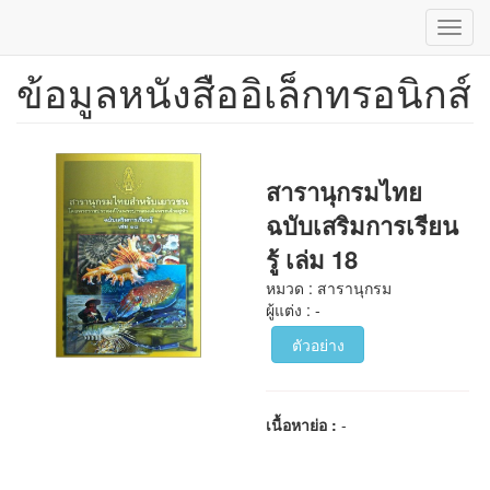
Toggl
navig
ข้อมูลหนังสืออิเล็กทรอนิกส์
ข้าม
ไป
ยัง
เนื้อหา
หลัก
สารานุกรมไทย
ฉบับเสริมการเรียน
รู้ เล่ม 18
หมวด : สารานุกรม
ผู้แต่ง : -
ตัวอย่าง
เนื้อหาย่อ :
-