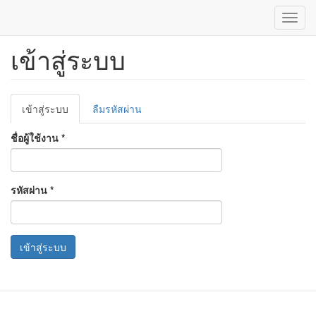
Toggl
navig
เข้าสู่ระบบ
ข้าม
ไป
ยัง
เนื้อหา
Primary
หลัก
เข้าสู่ระบบ
(แท็บ
ลืมรหัสผ่าน
tabs
ปัจจุบัน)
ชื่อผู้ใช้งาน
*
รหัสผ่าน
*
เข้าสู่ระบบ