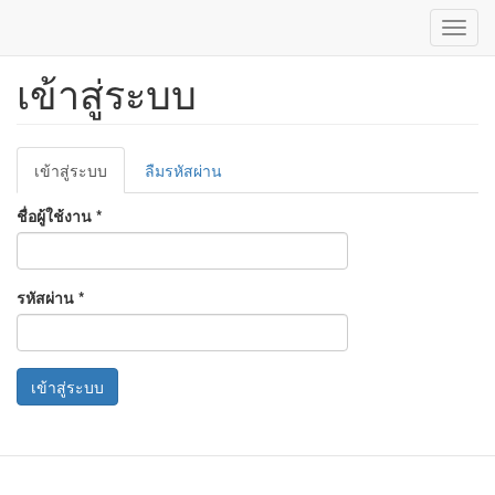
Toggl
navig
เข้าสู่ระบบ
ข้าม
ไป
ยัง
เนื้อหา
Primary
หลัก
เข้าสู่ระบบ
(แท็บ
ลืมรหัสผ่าน
tabs
ปัจจุบัน)
ชื่อผู้ใช้งาน
*
รหัสผ่าน
*
เข้าสู่ระบบ